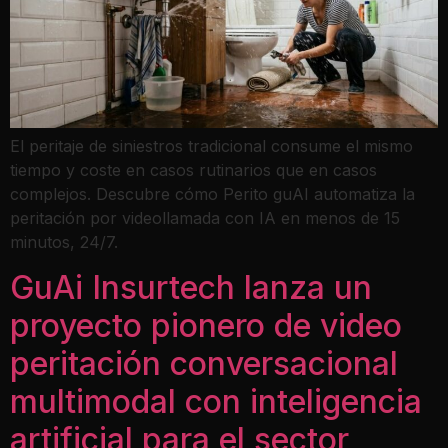
El peritaje de siniestros tradicional consume el mismo
tiempo y coste en casos rutinarios que en casos
complejos. Descubre cómo Perito guAI automatiza la
peritación por videollamada con IA en menos de 15
minutos, 24/7.
GuAi Insurtech lanza un
proyecto pionero de video
peritación conversacional
multimodal con inteligencia
artificial para el sector