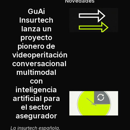
Novedades
GuAi
g
Insurtech
e
lanza un
s
proyecto
l
pionero de
1
videoperitación
conversacional
L
multimodal
con
inteligencia
artificial para
3
a
el sector
p
asegurador
e
p
La insurtech española,