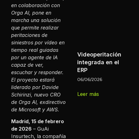
en colaboración con
1
Orga AI, pone en
marcha una solución
L
que permite realizar
peritaciones de
siniestros por vídeo en
tiempo real guiadas
Videoperitación
por un agente de IA
integrada en el
capaz de ver,
ERP
escuchar y responder.
El proyecto estará
06/06/2026
liderado por Davide
Leer más
Schirinzi, nuevo CRO
de Orga AI, exdirectivo
de Microsoft y AWS.
Madrid, 15 de febrero
de 2026
– GuAi
Insurtech, la compañía