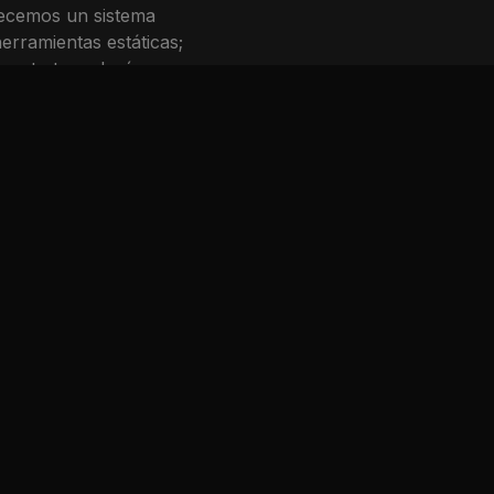
recemos un sistema
rramientas estáticas;
ue tu tecnología sea
Valores
Entiende la comunicación natural conectando póliza,
historial y situación actual.