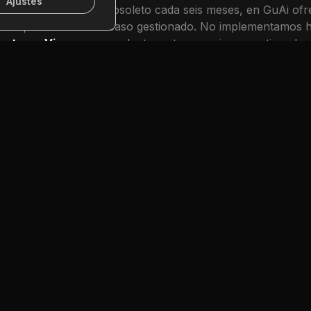
Ajustes
nológico que queda obsoleto cada seis meses, en GuAi of
que aprende de cada caso gestionado. No implementamos he
ecturas Vivas
que se adaptan a tu negocio, garantizando q
siempre un activo de futuro.
Visión
Ser la plataforma agéntica de referencia para el sector
asegurador global.