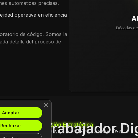
ones automáticas precisas.
ejidad operativa en eficiencia
oratorio de código. Somos la
ada detalle del proceso de
Cerrar el banner de cookies RGPD
Aceptar
Era del Trabajador Dig
Visión Estratégica
Rechazar
No solo software, sino una Arquitectura Viva.