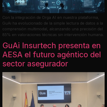
Con la integración de Orga AI en nuestra plataforma,
GuAi ha evolucionado de la simple lectura de datos a la
comprensión multimodal, alcanzando una precisión del
85% en valoraciones técnicas sin intervención humana.
GuAi Insurtech presenta en
AESA el futuro agéntico del
sector asegurador