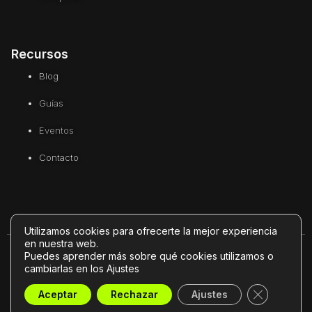
Recursos
Blog
Guías
Eventos
Contacto
Utilizamos cookies para ofrecerte la mejor experiencia
en nuestra web.
Puedes aprender más sobre qué cookies utilizamos o
© 2026 GuAi Insurtech. Todos los derechos reservados. | Powered by
cambiarlas en los Ajustes
Guia33 SL
Cerrar el 
Aceptar
Rechazar
Ajustes
Política de Privacidad
|
Aviso legal
|
Cookies