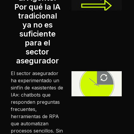
Por qué la IA
s
tradicional
l
ya no es
1
suficiente
para el
L
sector
asegurador
El sector asegurador
3
ha experimentado un
a
sinfín de «asistentes de
p
IA»: chatbots que
e
responden preguntas
p
frecuentes,
herramientas de RPA
1
que automatizan
procesos sencillos.
Sin
L