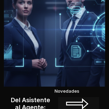
Novedades
Del Asistente
g
al Agente:
e