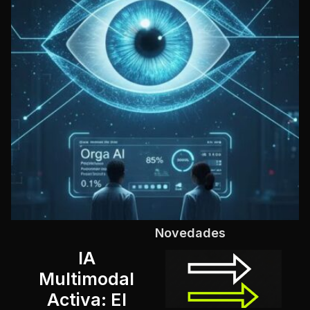
Novedades
IA
g
Multimodal
e
Activa: El
s