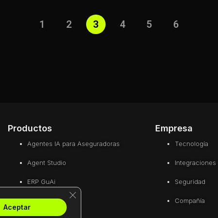
1
2
3
4
5
6
Productos
Empresa
Agentes IA para Aseguradoras
Tecnología
Agent Studio
Integraciones
ERP GuAi
Seguridad
Cerrar el banner de cookies RGPD
Compañía
Aceptar