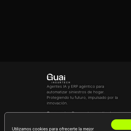
Agentes IA y ERP agéntico para
automatizar siniestros de hogar.
Protegiendo tu futuro, impulsado por la
innovación.
Compromiso:
Respuesta garantizada en
menos de 24 horas laborables.
Utilizamos cookies para ofrecerte la mejor