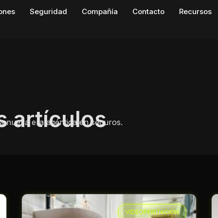
iones
Seguridad
Compañía
Contacto
Recursos
s artículos
 la nueva era agéntica en seguros.
VIDEOPERITACIÓN