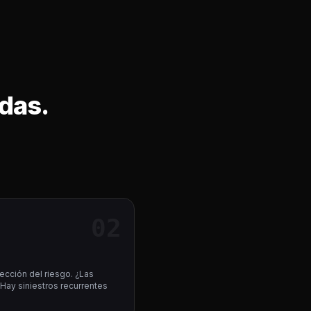
adas.
02
rección del riesgo. ¿Las
Hay siniestros recurrentes