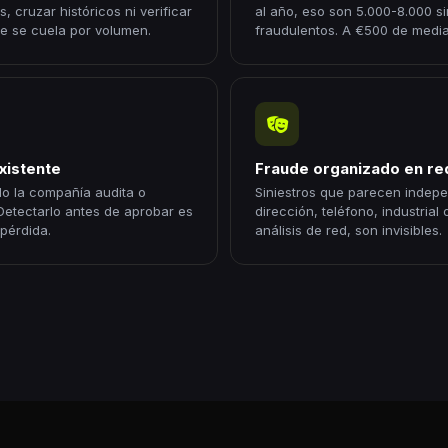
, cruzar históricos ni verificar
al año, eso son 5.000-8.000 s
de se cuela por volumen.
fraudulentos. A €500 de media
xistente
Fraude organizado en re
do la compañía audita o
Siniestros que parecen indep
etectarlo antes de aprobar es
dirección, teléfono, industrial
 pérdida.
análisis de red, son invisibles.