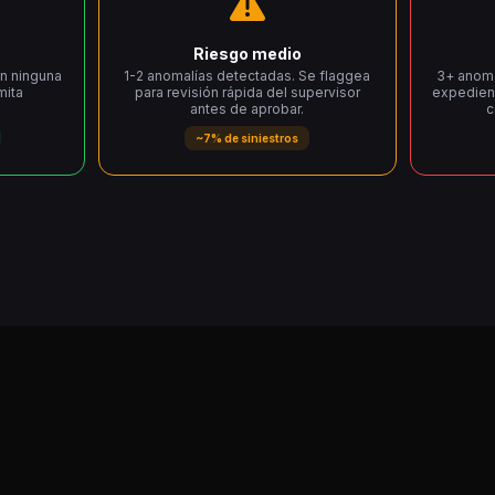
Riesgo medio
en ninguna
1-2 anomalías detectadas. Se flaggea
3+ anoma
mita
para revisión rápida del supervisor
expedient
antes de aprobar.
c
~7% de siniestros