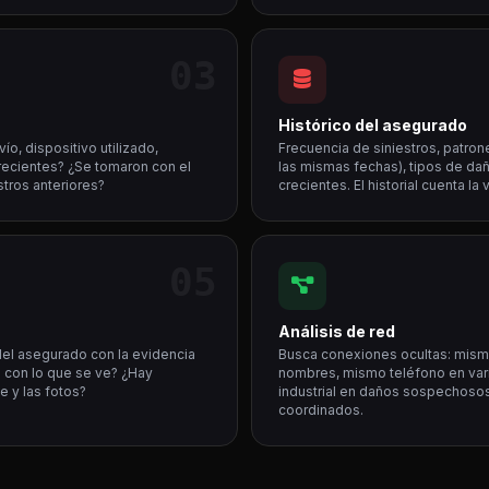
03
Histórico del asegurado
ío, dispositivo utilizado,
Frecuencia de siniestros, patro
recientes? ¿Se tomaron con el
las mismas fechas), tipos de da
tros anteriores?
crecientes. El historial cuenta la
05
Análisis de red
del asegurado con la evidencia
Busca conexiones ocultas: misma
e con lo que se ve? ¿Hay
nombres, mismo teléfono en vari
e y las fotos?
industrial en daños sospechoso
coordinados.