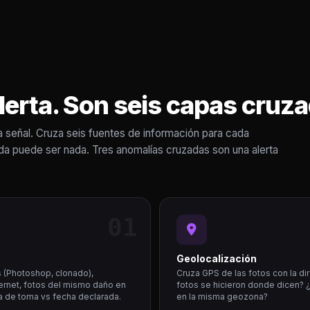
lerta. Son seis capas cruz
a señal. Cruza seis fuentes de información para cada
lada puede ser nada. Tres anomalías cruzadas son una alerta
01
Geolocalización
 (Photoshop, clonado),
Cruza GPS de las fotos con la di
ternet, fotos del mismo daño en
fotos se hicieron donde dicen? ¿
ha de toma vs fecha declarada.
en la misma geozona?