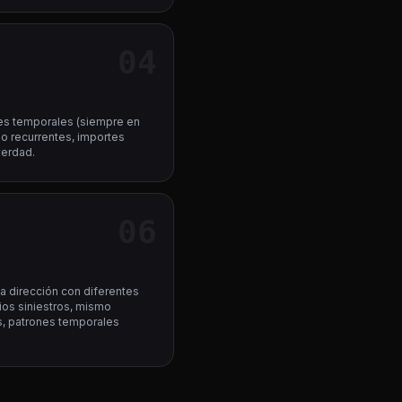
04
nes temporales (siempre en
ño recurrentes, importes
 verdad.
06
 dirección con diferentes
os siniestros, mismo
s, patrones temporales