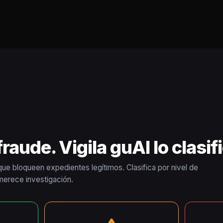
raude. Vigila guAI lo clasif
que bloqueen expedientes legítimos. Clasifica por nivel de
 merece investigación.