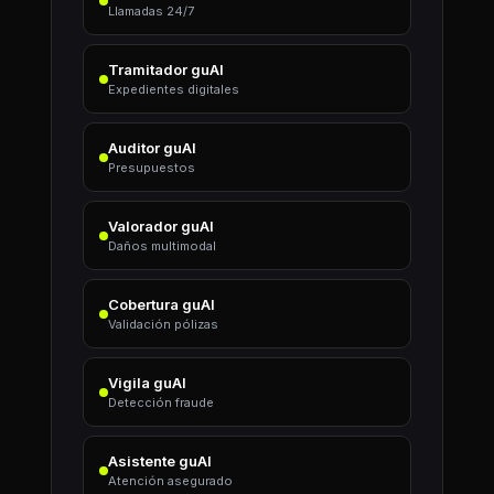
Llamadas 24/7
Tramitador guAI
Expedientes digitales
Auditor guAI
Presupuestos
Valorador guAI
Daños multimodal
Cobertura guAI
Validación pólizas
Vigila guAI
Detección fraude
Asistente guAI
Atención asegurado