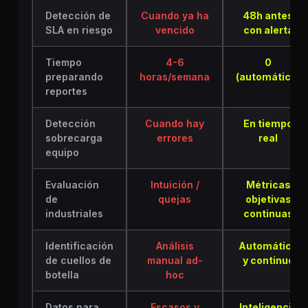
Detección de
Cuando ya ha
48h antes
SLA en riesgo
vencido
con alerta
Tiempo
4-6
0
preparando
horas/semana
(automático)
reportes
Detección
Cuando hay
En tiempo
sobrecarga
errores
real
equipo
Evaluación
Intuición /
Métricas
de
quejas
objetivas
industriales
continuas
Identificación
Análisis
Automático
de cuellos de
manual ad-
y continuo
botella
hoc
Datos para
Escasos y
Inteligencia