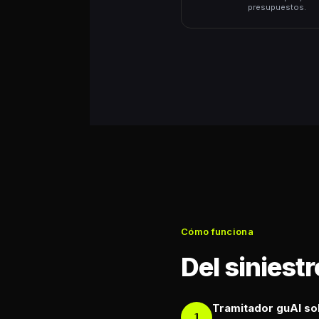
presupuestos.
Cómo funciona
Del siniest
Tramitador guAI soli
1