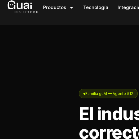
Productos
Tecnología
Integrac
Familia guAI — Agente #12
El indus
correc