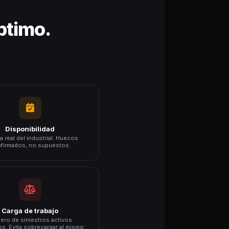
óptimo.
Disponibilidad
 real del industrial. Huecos
firmados, no supuestos.
Carga de trabajo
ero de siniestros activos
s. Evita sobrecargar al mismo