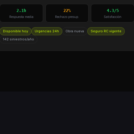
2.1h
22%
4.3/5
Respuesta media
Rechazo presup.
Satisfacción
Disponible hoy
Urgencias 24h
Obra nueva
Seguro RC vigente
142 siniestros/año