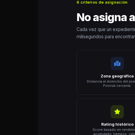
6 criterios de asignación
No asigna al
Cada vez que un expediente n
milisegundos para encontrar
Zona geográfica
Distancia al domicilio del as
Prioriza cercanía.
Rating histórico
Score basado en rendimi
acumulado: tiempos, cali