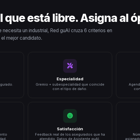
 que está libre. Asigna al 
ecesita un industrial, Red guAI cruza 6 criterios en
 el mejor candidato.
Especialidad
egurado.
Gremio + subespecialidad que coincide
Agenda
con el tipo de daño.
con
Satisfacción
ento
Feedback real de los asegurados que ha
Núm
dad,
atendido. Datos de Asistente guAI.
asignado