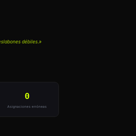
eslabones débiles.»
0
Asignaciones erróneas