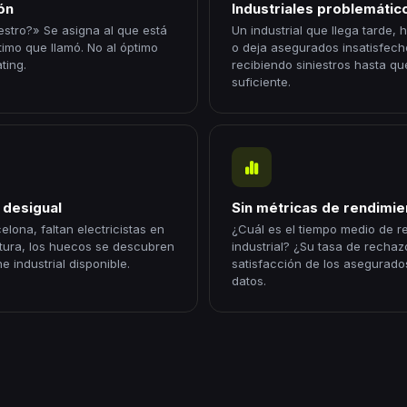
ón
Industriales problemático
iestro?» Se asigna al que está
Un industrial que llega tarde,
ltimo que llamó. No al óptimo
o deja asegurados insatisfecho
ting.
recibiendo siniestros hasta qu
suficiente.
 desigual
Sin métricas de rendimie
lona, faltan electricistas en
¿Cuál es el tiempo medio de 
tura, los huecos se descubren
industrial? ¿Su tasa de recha
e industrial disponible.
satisfacción de los asegurado
datos.