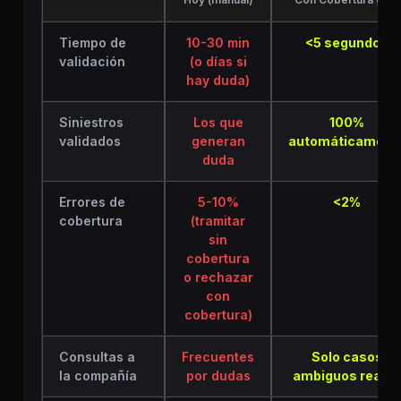
Tiempo de
10-30 min
<5 segundos
validación
(o días si
hay duda)
Siniestros
Los que
100%
validados
generan
automáticament
duda
Errores de
5-10%
<2%
cobertura
(tramitar
sin
cobertura
o rechazar
con
cobertura)
Consultas a
Frecuentes
Solo casos
la compañía
por dudas
ambiguos reales