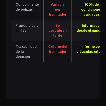
Conocimiento
Variable
100% de
de pólizas
por
condiciones
tramitador
cargadas
Franquicias y
Se
Informados
límites
descubren
desde el minuto 
tarde
Trazabilidad
Criterio del
Informe con
de la
tramitador
cláusulas citada
decisión