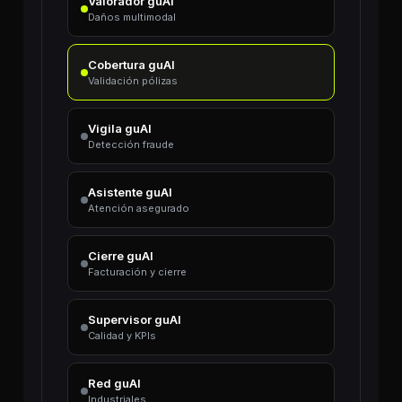
Valorador guAI
Daños multimodal
Cobertura guAI
Validación pólizas
Vigila guAI
Detección fraude
Asistente guAI
Atención asegurado
Cierre guAI
Facturación y cierre
Supervisor guAI
Calidad y KPIs
Red guAI
Industriales