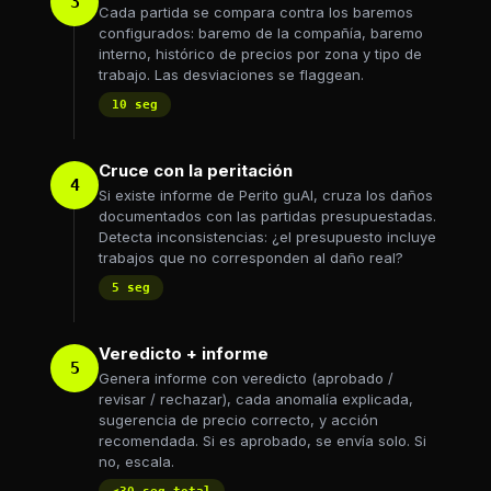
3
Cada partida se compara contra los baremos
configurados: baremo de la compañía, baremo
interno, histórico de precios por zona y tipo de
trabajo. Las desviaciones se flaggean.
10 seg
Cruce con la peritación
4
Si existe informe de Perito guAI, cruza los daños
documentados con las partidas presupuestadas.
Detecta inconsistencias: ¿el presupuesto incluye
trabajos que no corresponden al daño real?
5 seg
Veredicto + informe
5
Genera informe con veredicto (aprobado /
revisar / rechazar), cada anomalía explicada,
sugerencia de precio correcto, y acción
recomendada. Si es aprobado, se envía solo. Si
no, escala.